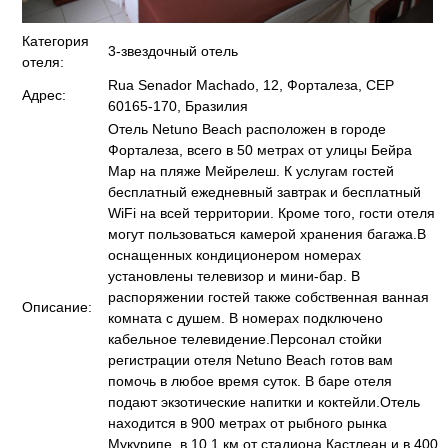
Категория
3-звездочный отель
отеля:
Rua Senador Machado, 12, Форталеза, CEP
Адрес:
60165-170, Бразилия
Отель Netuno Beach расположен в городе
Форталеза, всего в 50 метрах от улицы Бейра
Мар на пляже Мейрелеш. К услугам гостей
бесплатный ежедневный завтрак и бесплатный
WiFi на всей территории. Кроме того, гости отеля
могут пользоваться камерой хранения багажа.В
оснащенных кондиционером номерах
установлены телевизор и мини-бар. В
распоряжении гостей также собственная ванная
Описание:
комната с душем. В номерах подключено
кабельное телевидение.Персонал стойки
регистрации отеля Netuno Beach готов вам
помочь в любое время суток. В баре отеля
подают экзотические напитки и коктейли.Отель
находится в 900 метрах от рыбного рынка
Мукурипе, в 10,1 км от стадиона Кастлеан и в 400